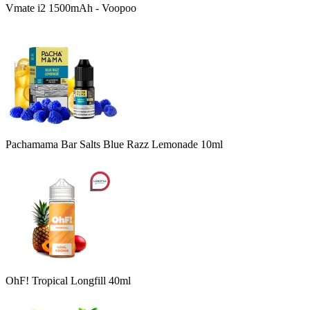
Vmate i2 1500mAh - Voopoo
Pachamama Bar Salts Blue Razz Lemonade 10ml
OhF! Tropical Longfill 40ml