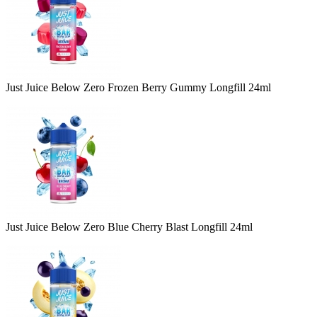
Just Juice Below Zero Frozen Berry Gummy Longfill 24ml
Just Juice Below Zero Blue Cherry Blast Longfill 24ml