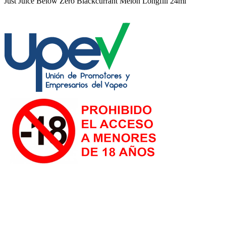
Just Juice Below Zero Blackcurrant Melon Longfill 24ml