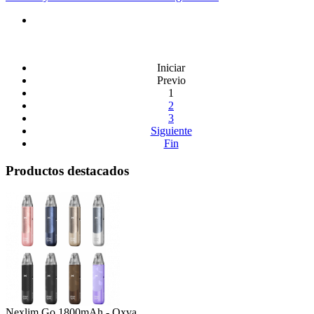
Iniciar
Previo
1
2
3
Siguiente
Fin
Productos destacados
Nexlim Go 1800mAh - Oxva