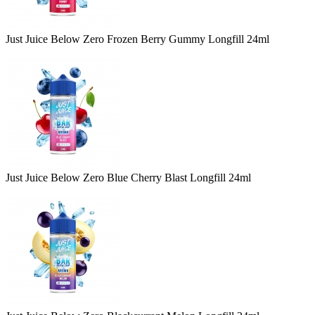
Just Juice Below Zero Frozen Berry Gummy Longfill 24ml
Just Juice Below Zero Blue Cherry Blast Longfill 24ml