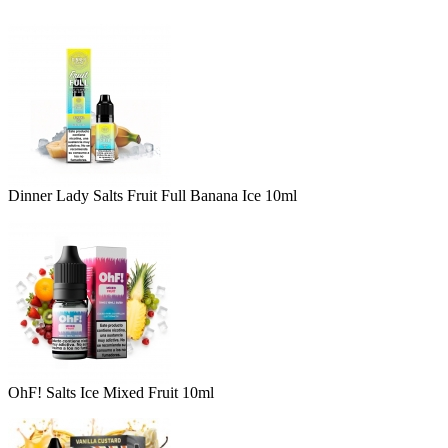
Dinner Lady Salts Fruit Full Banana Ice 10ml
OhF! Salts Ice Mixed Fruit 10ml