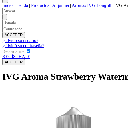
Inicio
|
Tienda
|
Productos
|
Alquimia
|
Aromas IVG Longfill
|
IVG Ar
¿Olvidó su usuario?
¿Olvidó su contraseña?
Recordarme
REGÍSTRATE
IVG Aroma Strawberry Watermel