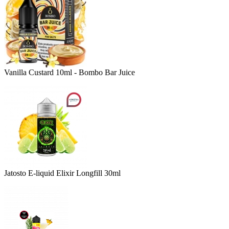
Vanilla Custard 10ml - Bombo Bar Juice
Jatosto E-liquid Elixir Longfill 30ml