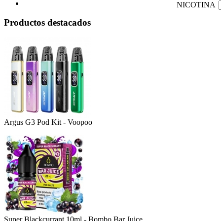
NICOTINA
Productos destacados
Argus G3 Pod Kit - Voopoo
Super Blackcurrant 10ml - Bombo Bar Juice