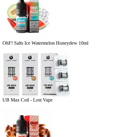
OhF! Salts Ice Watermelon Honeydew 10ml
UB Max Coil - Lost Vape