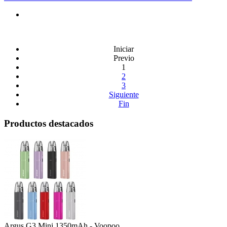
Iniciar
Previo
1
2
3
Siguiente
Fin
Productos destacados
Argus G3 Mini 1350mAh - Voopoo