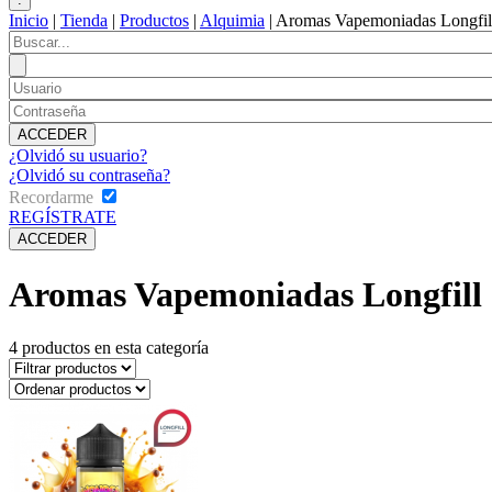
Inicio
|
Tienda
|
Productos
|
Alquimia
|
Aromas Vapemoniadas Longfil
¿Olvidó su usuario?
¿Olvidó su contraseña?
Recordarme
REGÍSTRATE
Aromas Vapemoniadas Longfill
4
productos en esta categoría