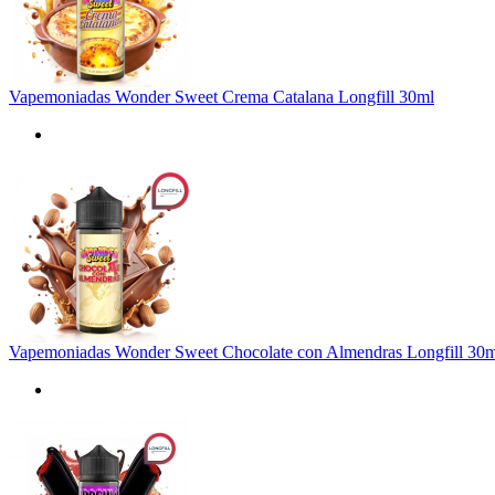
Vapemoniadas Wonder Sweet Crema Catalana Longfill 30ml
Vapemoniadas Wonder Sweet Chocolate con Almendras Longfill 30m