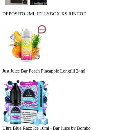
DEPÓSITO 2ML JELLYBOX XS RINCOE
Just Juice Bar Peach Pineapple Longfill 24ml
Ultra Blue Razz Ice 10ml - Bar Juice by Bombo