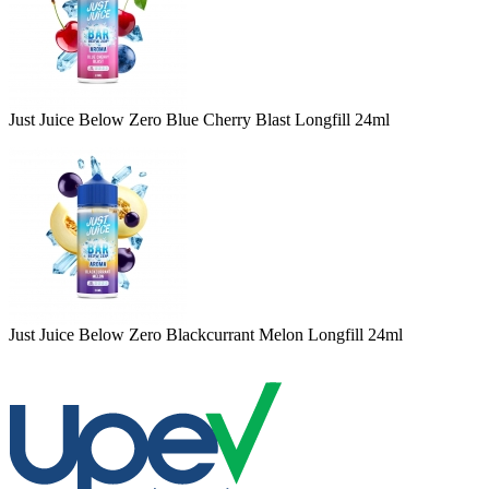
Just Juice Below Zero Blue Cherry Blast Longfill 24ml
Just Juice Below Zero Blackcurrant Melon Longfill 24ml