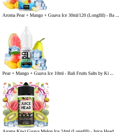
Aroma Pear + Mango + Guava Ice 30ml/120 (Longfill) - Ba ...
Pear + Mango + Guava Ice 10ml - Bali Fruits Salts by Ki ...
Aroma Kiwi Guava Melon Ice 24ml (Longfill) - Juice Head ...