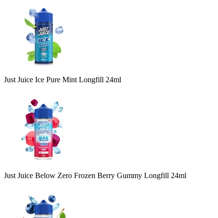
Just Juice Ice Pure Mint Longfill 24ml
Just Juice Below Zero Frozen Berry Gummy Longfill 24ml