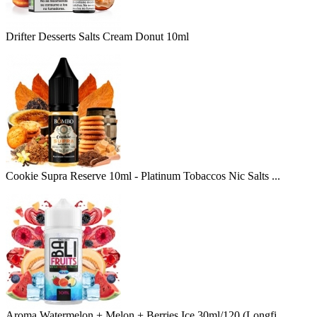
Drifter Desserts Salts Cream Donut 10ml
Cookie Supra Reserve 10ml - Platinum Tobaccos Nic Salts ...
Aroma Watermelon + Melon + Berries Ice 30ml/120 (Longfi ...