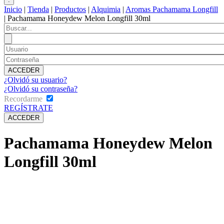
Inicio
|
Tienda
|
Productos
|
Alquimia
|
Aromas Pachamama Longfill
|
Pachamama Honeydew Melon Longfill 30ml
¿Olvidó su usuario?
¿Olvidó su contraseña?
Recordarme
REGÍSTRATE
Pachamama Honeydew Melon
Longfill 30ml