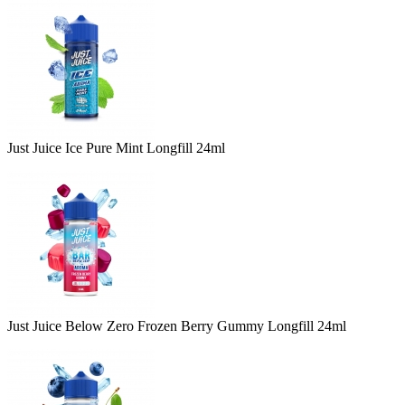
Just Juice Ice Pure Mint Longfill 24ml
Just Juice Below Zero Frozen Berry Gummy Longfill 24ml