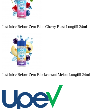
Just Juice Below Zero Blue Cherry Blast Longfill 24ml
Just Juice Below Zero Blackcurrant Melon Longfill 24ml