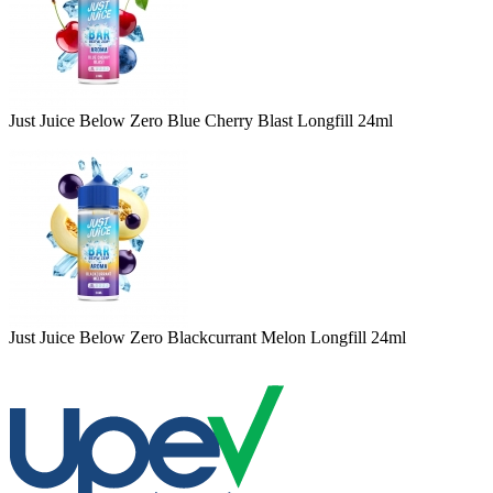
Just Juice Below Zero Blue Cherry Blast Longfill 24ml
Just Juice Below Zero Blackcurrant Melon Longfill 24ml