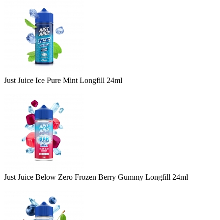
Just Juice Ice Pure Mint Longfill 24ml
Just Juice Below Zero Frozen Berry Gummy Longfill 24ml