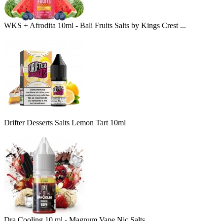
WKS + Afrodita 10ml - Bali Fruits Salts by Kings Crest ...
Drifter Desserts Salts Lemon Tart 10ml
Dra Cooling 10 ml - Magnum Vape Nic Salts