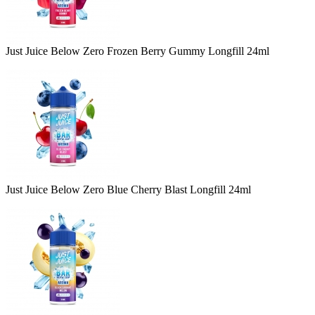
Just Juice Below Zero Frozen Berry Gummy Longfill 24ml
Just Juice Below Zero Blue Cherry Blast Longfill 24ml