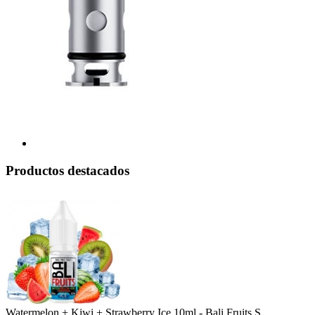
Productos destacados
Watermelon + Kiwi + Strawberry Ice 10ml - Bali Fruits S ...