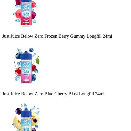
Just Juice Below Zero Frozen Berry Gummy Longfill 24ml
Just Juice Below Zero Blue Cherry Blast Longfill 24ml