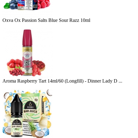
Oxva Ox Passion Salts Blue Sour Razz 10ml
Aroma Raspberry Tart 14ml/60 (Longfill) - Dinner Lady D ...