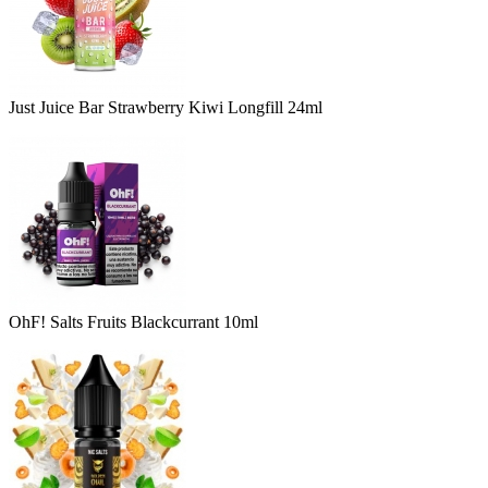
Just Juice Bar Strawberry Kiwi Longfill 24ml
OhF! Salts Fruits Blackcurrant 10ml