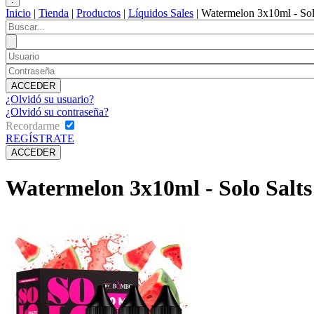
Inicio
|
Tienda
|
Productos
|
Líquidos Sales
|
Watermelon 3x10ml - So
¿Olvidó su usuario?
¿Olvidó su contraseña?
Recordarme
REGÍSTRATE
Watermelon 3x10ml - Solo Salt