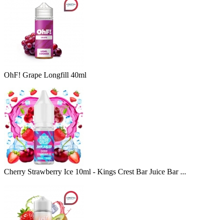
OhF! Grape Longfill 40ml
Cherry Strawberry Ice 10ml - Kings Crest Bar Juice Bar ...