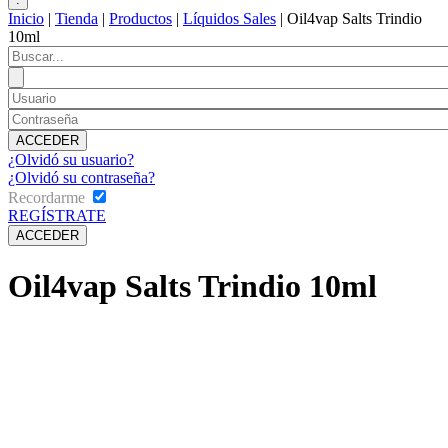
Inicio
|
Tienda
|
Productos
|
Líquidos Sales
|
Oil4vap Salts Trindio
10ml
¿Olvidó su usuario?
¿Olvidó su contraseña?
Recordarme
REGÍSTRATE
Oil4vap Salts Trindio 10ml