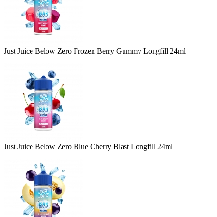
Just Juice Below Zero Frozen Berry Gummy Longfill 24ml
Just Juice Below Zero Blue Cherry Blast Longfill 24ml