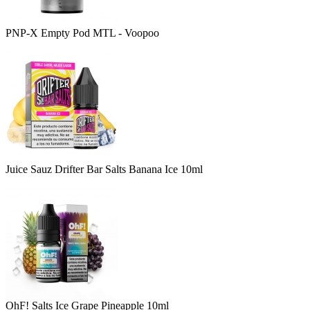
PNP-X Empty Pod MTL - Voopoo
Juice Sauz Drifter Bar Salts Banana Ice 10ml
OhF! Salts Ice Grape Pineapple 10ml