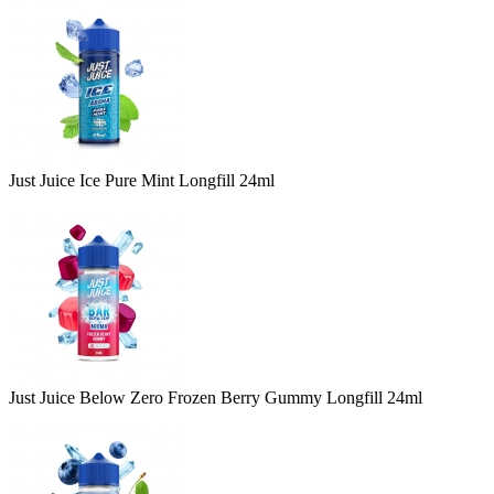
Just Juice Ice Pure Mint Longfill 24ml
Just Juice Below Zero Frozen Berry Gummy Longfill 24ml