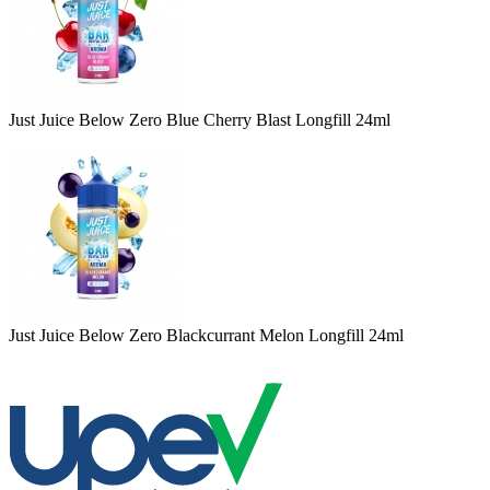
Just Juice Below Zero Blue Cherry Blast Longfill 24ml
Just Juice Below Zero Blackcurrant Melon Longfill 24ml