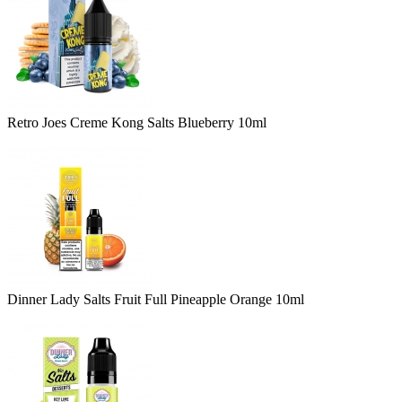
Retro Joes Creme Kong Salts Blueberry 10ml
Dinner Lady Salts Fruit Full Pineapple Orange 10ml