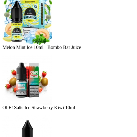
Melon Mint Ice 10ml - Bombo Bar Juice
OhF! Salts Ice Strawberry Kiwi 10ml