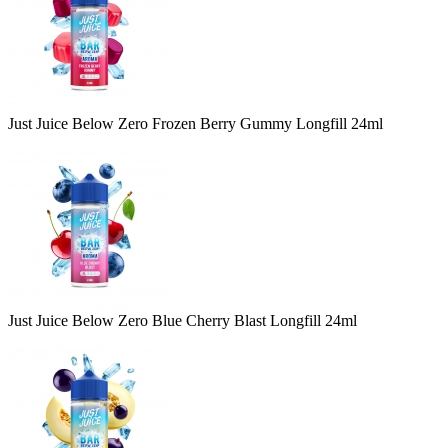
Just Juice Below Zero Frozen Berry Gummy Longfill 24ml
Just Juice Below Zero Blue Cherry Blast Longfill 24ml