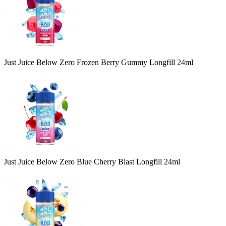
Just Juice Below Zero Frozen Berry Gummy Longfill 24ml
Just Juice Below Zero Blue Cherry Blast Longfill 24ml